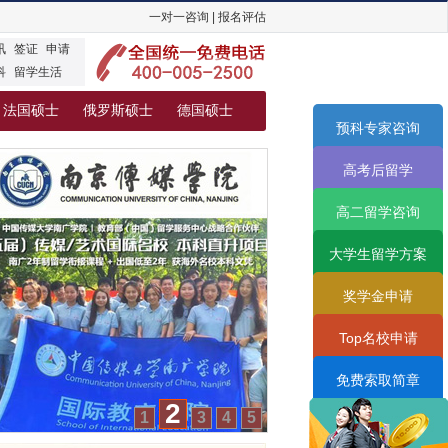
一对一咨询
|
报名评估
讯
签证
申请
科
留学生活
法国硕士
俄罗斯硕士
德国硕士
预科专家咨询
高考后留学
高二留学咨询
大学生留学方案
奖学金申请
Top名校申请
免费索取简章
2
1
3
4
5