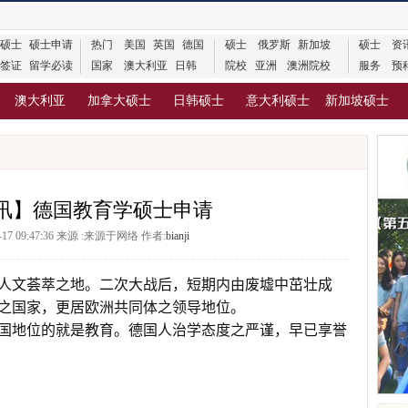
硕士
硕士申请
热门
美国
英国
德国
硕士
俄罗斯
新加坡
硕士
资
签证
留学必读
国家
澳大利亚
日韩
院校
亚洲
澳洲院校
服务
预
澳大利亚
加拿大硕士
日韩硕士
意大利硕士
新加坡硕士
讯】德国教育学硕士申请
8-17 09:47:36 来源 :来源于网络 作者:
bianji
人文荟萃之地。二次大战后，短期内由废墟中茁壮成
之国家，更居欧洲共同体之领导地位。
国地位的就是教育。德国人治学态度之严谨，早已享誉