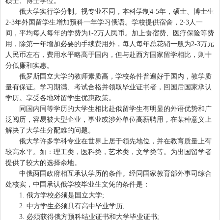
硕士、博士学位。
俄大学实行学分制。视专业不同，本科学制4-5年，硕士、博士生
2-3年外国留学生增加预科一年学习俄语。学校提供宿舍，2-3人一
间，平均每人每年的学费为1-2万人民币。加上食宿费、医疗保险等费
用，除第一年增加必要的手续费用外，每人每年总花销一般为2-3万元
人民币左右，费用水平略高于国内，但与赴西方国家留学相比，则十
分低廉和实惠。
俄罗斯国立大学的教师素质高，学校条件普遍好于国内，教学质
量有保证。学习期满、考试合格并领取毕业证书者，回国后国家承认
学历。享受各地对留学生优惠政策。
同国内同等学历的大学生相比赴俄留学生有明显的外语优势和广
泛阅历，容易被大型企业，事业或涉外单位高薪聘用，在某种意义上
解决了大学生分配难的问题。
俄大学许多学科专业在世界上居于领先地位，并在教育质量上有
较高水平。如：理工类，医科类，艺术类，文学类等。为出国留学者
提供了较大的选择余地。
中俄两国政府相互承认学历的条件。经同国家教育部外事司综合
处核实，中国承认俄学校毕业生文凭的条件是：
1. 俄方学校必须是国立大学;
2. 中方学生必须具有高中毕业学历;
3. 必须获得俄方预科结业证书和大学毕业证书;