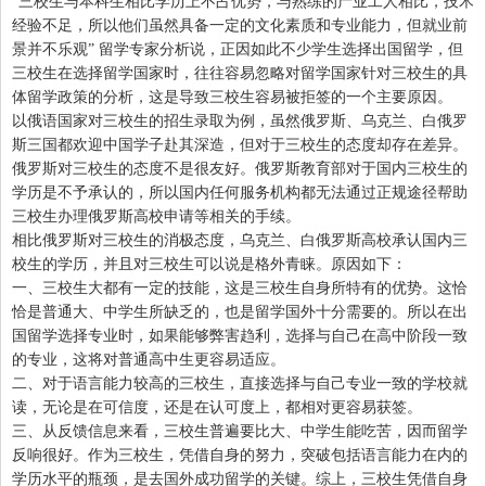
“三校生与本科生相比学历上不占优势，与熟练的产业工人相比，技术
经验不足，所以他们虽然具备一定的文化素质和专业能力，但就业前
景并不乐观” 留学专家分析说，正因如此不少学生选择出国留学，但
三校生在选择留学国家时，往往容易忽略对留学国家针对三校生的具
体留学政策的分析，这是导致三校生容易被拒签的一个主要原因。
以俄语国家对三校生的招生录取为例，虽然俄罗斯、乌克兰、白俄罗
斯三国都欢迎中国学子赴其深造，但对于三校生的态度却存在差异。
俄罗斯对三校生的态度不是很友好。俄罗斯教育部对于国内三校生的
学历是不予承认的，所以国内任何服务机构都无法通过正规途径帮助
三校生办理俄罗斯高校申请等相关的手续。
相比俄罗斯对三校生的消极态度，乌克兰、白俄罗斯高校承认国内三
校生的学历，并且对三校生可以说是格外青睐。原因如下：
一、三校生大都有一定的技能，这是三校生自身所特有的优势。这恰
恰是普通大、中学生所缺乏的，也是留学国外十分需要的。所以在出
国留学选择专业时，如果能够弊害趋利，选择与自己在高中阶段一致
的专业，这将对普通高中生更容易适应。
二、对于语言能力较高的三校生，直接选择与自己专业一致的学校就
读，无论是在可信度，还是在认可度上，都相对更容易获签。
三、从反馈信息来看，三校生普遍要比大、中学生能吃苦，因而留学
反响很好。作为三校生，凭借自身的努力，突破包括语言能力在内的
学历水平的瓶颈，是去国外成功留学的关键。综上，三校生凭借自身