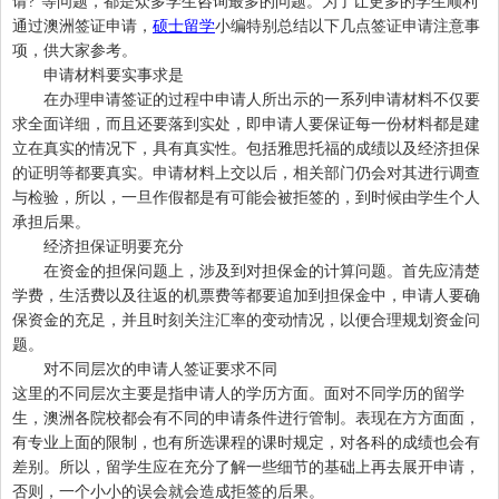
请?”等问题，都是众多学生咨询最多的问题。为了让更多的学生顺利
通过澳洲签证申请，
硕士留学
小编特别总结以下几点签证申请注意事
项，供大家参考。
申请材料要实事求是
在办理申请签证的过程中申请人所出示的一系列申请材料不仅要
求全面详细，而且还要落到实处，即申请人要保证每一份材料都是建
立在真实的情况下，具有真实性。包括雅思托福的成绩以及经济担保
的证明等都要真实。申请材料上交以后，相关部门仍会对其进行调查
与检验，所以，一旦作假都是有可能会被拒签的，到时候由学生个人
承担后果。
经济担保证明要充分
在资金的担保问题上，涉及到对担保金的计算问题。首先应清楚
学费，生活费以及往返的机票费等都要追加到担保金中，申请人要确
保资金的充足，并且时刻关注汇率的变动情况，以便合理规划资金问
题。
对不同层次的申请人签证要求不同
这里的不同层次主要是指申请人的学历方面。面对不同学历的留学
生，澳洲各院校都会有不同的申请条件进行管制。表现在方方面面，
有专业上面的限制，也有所选课程的课时规定，对各科的成绩也会有
差别。所以，留学生应在充分了解一些细节的基础上再去展开申请，
否则，一个小小的误会就会造成拒签的后果。