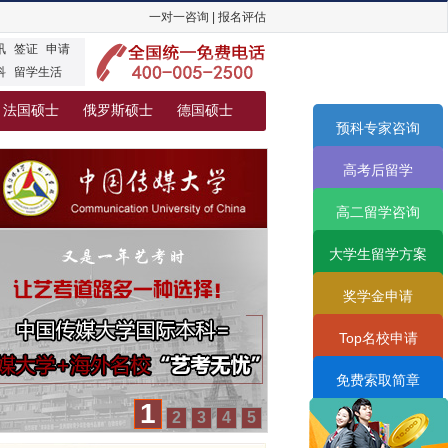
一对一咨询
|
报名评估
讯
签证
申请
科
留学生活
法国硕士
俄罗斯硕士
德国硕士
预科专家咨询
高考后留学
高二留学咨询
大学生留学方案
奖学金申请
Top名校申请
免费索取简章
2
1
3
4
5