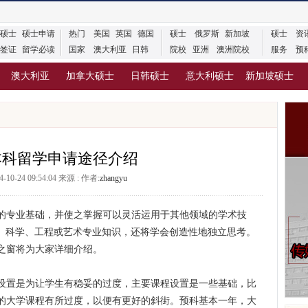
硕士
硕士申请
热门
美国
英国
德国
硕士
俄罗斯
新加坡
硕士
资
签证
留学必读
国家
澳大利亚
日韩
院校
亚洲
澳洲院校
服务
预
澳大利亚
加拿大硕士
日韩硕士
意大利硕士
新加坡硕士
本科留学申请途径介绍
-10-24 09:54:04 来源 : 作者:
zhangyu
的专业基础，并使之掌握可以灵活运用于其他领域的学术技
康、科学、工程或艺术专业知识，还将学会创造性地独立思考。
之窗将为大家详细介绍。
设置是为让学生有稳妥的过度，主要课程设置是一些基础，比
的大学课程有所过度，以便有更好的斜街。预科基本一年，大