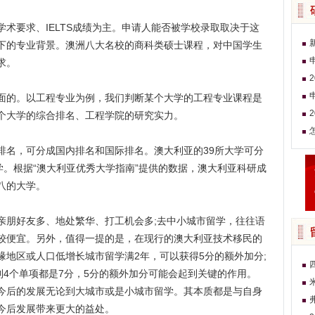
要求、IELTS成绩为主。申请人能否被学校录取取决于这
下的专业背景。澳洲八大名校的商科类硕士课程，对中国学生
求。
的。以工程专业为例，我们判断某个大学的工程专业课程是
个大学的综合排名、工程学院的研究实力。
名，可分成国内排名和国际排名。澳大利亚的39所大学可分
学。根据“澳大利亚优秀大学指南”提供的数据，澳大利亚科研成
八的大学。
亲朋好友多、地处繁华、打工机会多;去中小城市留学，往往语
较便宜。另外，值得一提的是，在现行的澳大利亚技术移民的
地区或人口低增长城市留学满2年，可以获得5分的额外加分;
不到4个单项都是7分，5分的额外加分可能会起到关键的作用。
今后的发展无论到大城市或是小城市留学。其本质都是与自身
今后发展带来更大的益处。