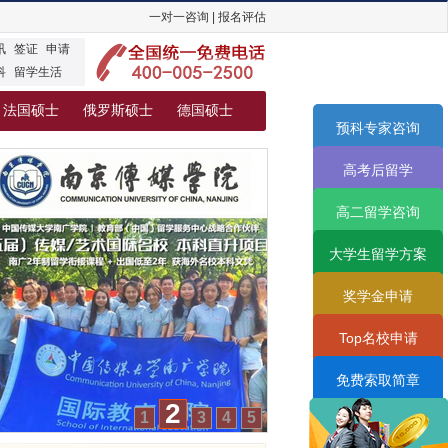
一对一咨询
|
报名评估
讯
签证
申请
科
留学生活
法国硕士
俄罗斯硕士
德国硕士
预科专家咨询
高考后留学
高二留学咨询
大学生留学方案
奖学金申请
Top名校申请
免费索取简章
2
1
3
4
5