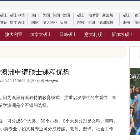
硕士
硕士申请
热门
美国
英国
德国
硕士
俄罗斯
新加坡
硕士
资
签证
留学必读
国家
澳大利亚
日韩
院校
亚洲
澳洲院校
服务
预
澳大利亚
加拿大硕士
日韩硕士
意大利硕士
新加坡硕士
学澳洲申请硕士课程优势
-10-23 17:36:21 来源 : 作者:
zhangyu
因为澳洲有着独特的教育模式，注重启发学生的主观性，学
留学澳洲是个不错的选择。
可分成6个大类、30个小类。6个大类分别是文科、商科、
个小类专业，如文科专业可分成传媒、教育、翻译、社会工作